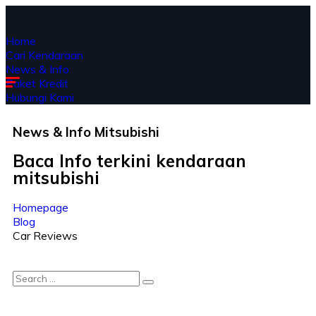
Home
Cari Kendaraan
News & Info
Paket Kredit
Hubungi Kami
News & Info
Mitsubishi
Baca Info terkini kendaraan
mitsubishi
Homepage
Blog
Car Reviews