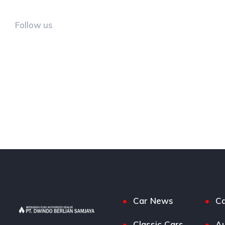
Follow us
Car News
Ca
Classic Cars
Au