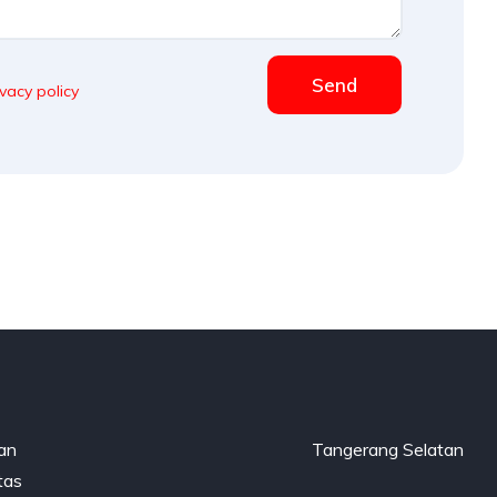
Send
ivacy policy
gan
Tangerang Selatan
tas