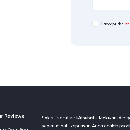
I accept the
pr
r Reviews
Sales Executive Mitsubishi, Melayani den
sepenuh hati, kepuasan Anda adalah priori
to Detailing